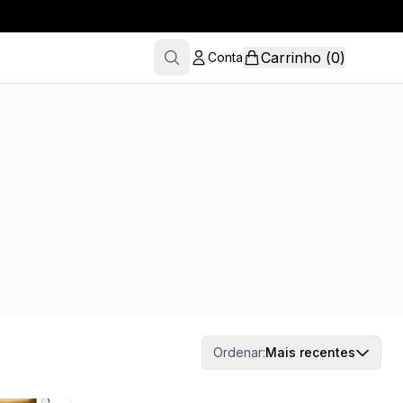
Carrinho
(
0
)
Conta
Ordenar:
Mais recentes