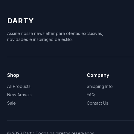
Category Page Telefonía- Slider 1
Instrumentos Musicais
DARTY
Action Cams e Acessórios
Acessórios e Periféricos
Assine nossa newsletter para ofertas exclusivas,
Alteração das 16H
novidades e inspiração de estilo.
Auscultadores
Dia da Mãe
Climatização
Acessórios Nintendo
Shop
Company
Informática
All Products
Shipping Info
New Arrivals
FAQ
Sale
Contact Us
©
2026
Darty
.
Todos os direitos reservados.