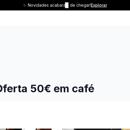
✨ Novidades acabaram de chegar!
✕
Explorar
Oferta 50€ em café