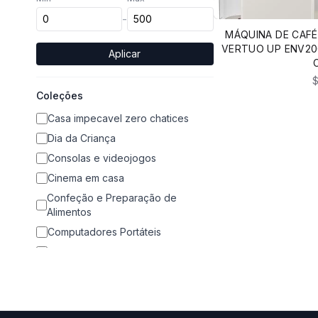
-
MÁQUINA DE CAFÉ
VERTUO UP ENV20
Aplicar
$
Coleções
Casa impecavel zero chatices
Dia da Criança
Consolas e videojogos
Cinema em casa
Confeção e Preparação de
Alimentos
Computadores Portáteis
Airfryers
Fotografia e Drones
Cozinha
Acessórios Telemóvel