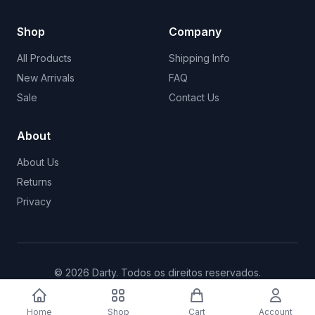
Shop
Company
All Products
Shipping Info
New Arrivals
FAQ
Sale
Contact Us
About
About Us
Returns
Privacy
©
2026
Darty
.
Todos os direitos reservados.
Home
Shop
Cart
Account