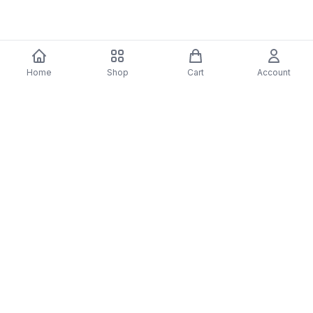
Detalhes & Artesanato
Home
Shop
Cart
Account
Cada detalhe foi cuidadosamente considerado para
lhe oferecer o produto perfeito.
Detalhes & Artesanato
Cada detalhe foi cuidadosamente considerado para
lhe oferecer o produto perfeito.