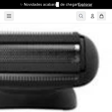
✨ Novidades acabaram de chegar!
✕
Explorar