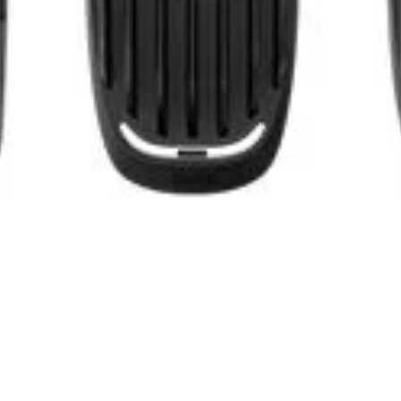
9 em 1 MG5720/15
Corpo Philips M