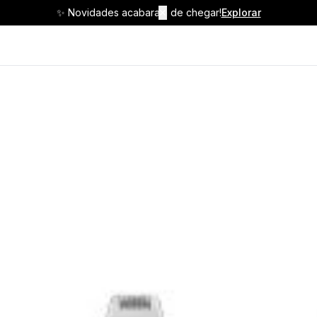
✨ Novidades acabaram de chegar!
✕
Explorar