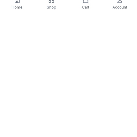
Home
Shop
Cart
Account
-
70
%
-
70
%
Apple Pencil para iPad
Apple Capa Smart Co
$5.83
$1.75
9,7'' (Vermelho)
$3.49
$1.05