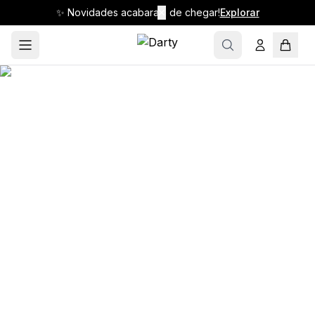
✨ Novidades acabaram de chegar!
✕
Explorar