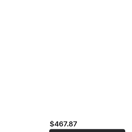
Teclado Apple Magic Keyboard para
iPad Pro de 13" (M4) - Layout PT -
Home
Loja
Branco
Teclado Apple
Magic Keyboard
para iPad Pro de 13"
(M4) - Layout PT -
Branco
$467.87