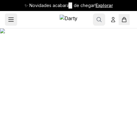
✨ Novidades acabaram de chegar!
✕
Explorar