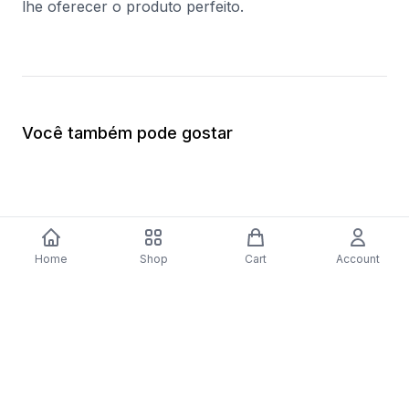
lhe oferecer o produto perfeito.
Você também pode gostar
Home
Shop
Cart
Account
-
70
%
Arca Congeladora Vertical Jocel JCV-
Arca Congeladora Ve
32 | 44x49x51 cm | 34 L | F | Branco
GS36NAXEP | 186x60
$146.20
E | Preto
$1,884.40
$565.32