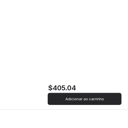
Arca Congeladora
Horizontal Jocel
JCH-300 |
85x112x75,5 cm |
308 L | F | Branco
$405.04
Adicionar ao carrinho