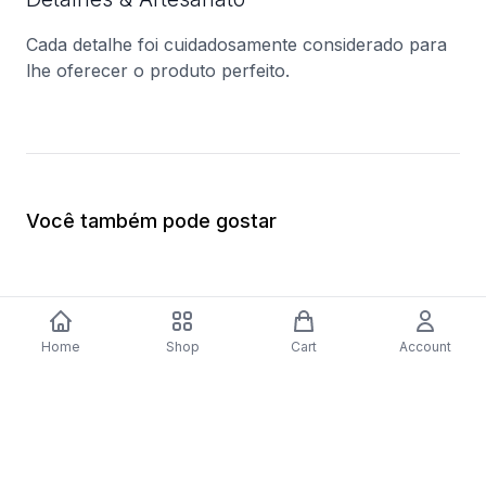
Cada detalhe foi cuidadosamente considerado para
lhe oferecer o produto perfeito.
Você também pode gostar
Home
Shop
Cart
Account
-
70
%
Arca Congeladora Vertical Jocel JCV-
Arca Congeladora Ve
32 | 44x49x51 cm | 34 L | F | Branco
GS36NAXEP | 186x60