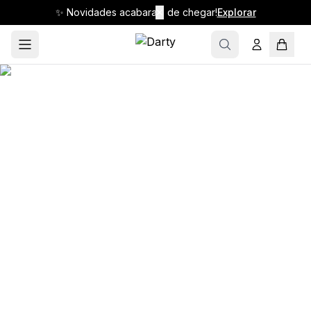
✨ Novidades acabaram de chegar!
✕
Explorar