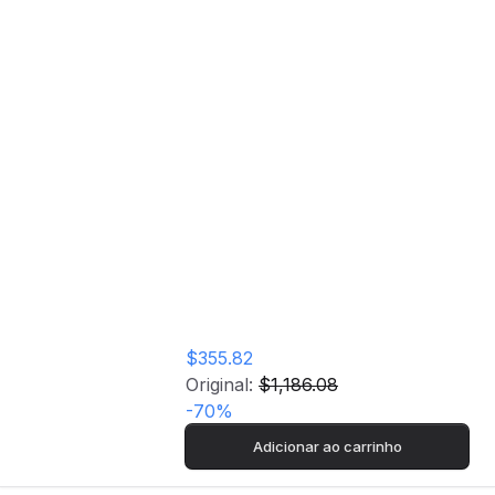
Arca Congeladora
Vertical Encastrável
Hotpoint BF 1801 E
F1 | 177x54x54,5
cm | 209 L | F |
Branco
$355.82
Original:
$1,186.08
-
70
%
Adicionar ao carrinho