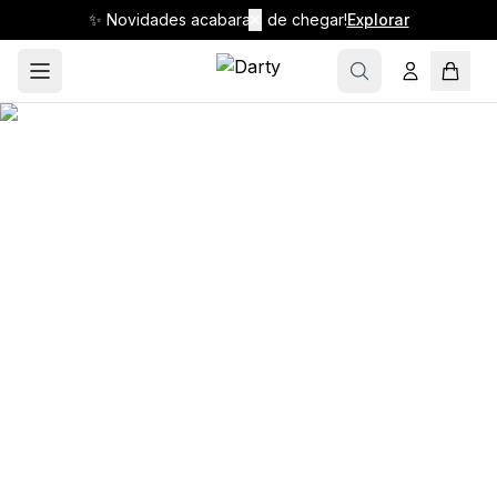
✨ Novidades acabaram de chegar!
✕
Explorar