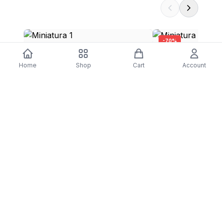
-
70
%
Arca Congeladora Vertical Jocel JCV-
Arca Congeladora Ve
Home
Shop
Cart
Account
32 | 44x49x51 cm | 34 L | F | Branco
GS36NAXEP | 186x60
$146.20
E | Preto
$1,884.40
$565.32
DARTY