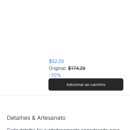
Arca Vertical Jocel JCV-66
Home
Loja
Arca Vertical Jocel
JCV-66
$52.29
Original:
$174.29
-
70
%
Adicionar ao carrinho
Detalhes & Artesanato