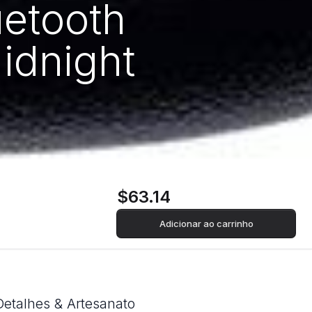
uetooth
idnight
$63.14
Adicionar ao carrinho
Detalhes & Artesanato