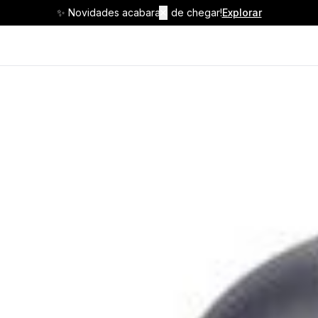
✨ Novidades acabaram de chegar!
✕
Explorar