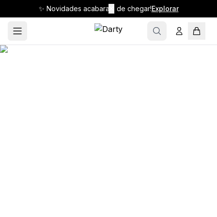
✨ Novidades acabaram de chegar!
✕
Explorar