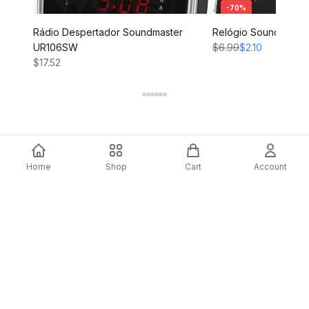
-
70
%
Rádio Despertador Soundmaster
Relógio Soundmaste
UR106SW
$6.99
$2.10
$17.52
Home
Shop
Cart
Account
DARTY
Assine nossa newsletter para ofertas exclusivas,
novidades e inspiração de estilo.
Assinar