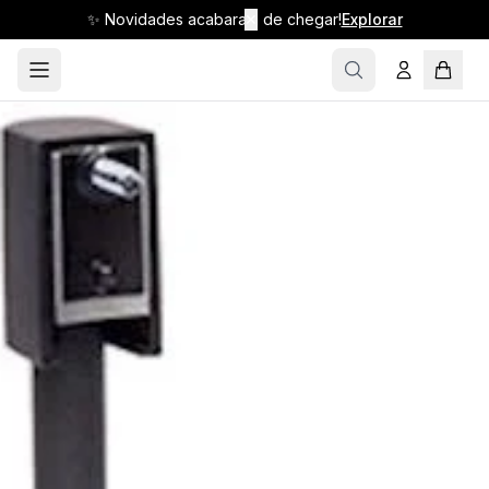
✨ Novidades acabaram de chegar!
✕
Explorar