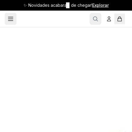
✨ Novidades acabaram de chegar!
✕
Explorar