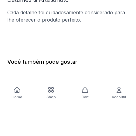
Cada detalhe foi cuidadosamente considerado para
lhe oferecer o produto perfeito.
Você também pode gostar
Home
Shop
Cart
Account
Frigorífico Americano Samsung
Frigorífico America
RS68N8222S9/EF | 178x91,2x71,6 cm |
RF56J9040SR | 182,