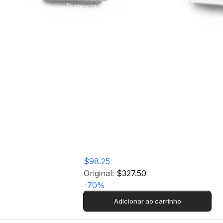
Prateada
Bundle Samsung
Galaxy Watch 6
Classic 47mm +
Bracelete Link
Prateada
$98.25
Original:
$327.50
-
70
%
Adicionar ao carrinho