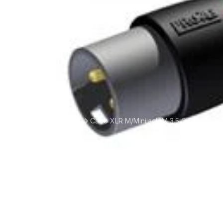
Cabo XLR M/Minijack M 3.5 CLA712/3m 
Home
Loja
Cabo XLR M/
Procab