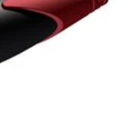
Procab
Minijack M 3.5