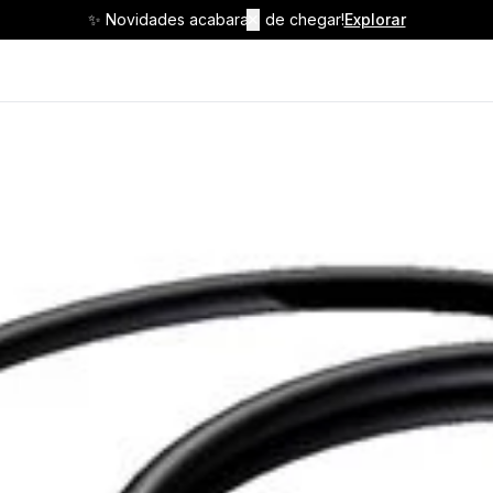
✨ Novidades acabaram de chegar!
✕
Explorar