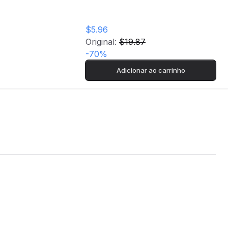
$5.96
Original:
$19.87
-
70
%
Adicionar ao carrinho