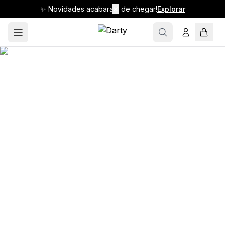
✨ Novidades acabaram de chegar!
✕
Explorar