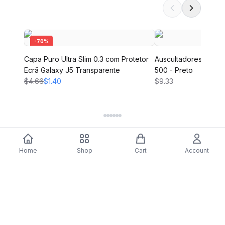
-
70
%
Capa Puro Ultra Slim 0.3 com Protetor
Auscultadores Bluet
Ecrã Galaxy J5 Transparente
500 - Preto
$4.66
$1.40
$9.33
Home
Shop
Cart
Account
DARTY