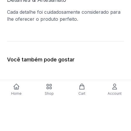
Cada detalhe foi cuidadosamente considerado para
lhe oferecer o produto perfeito.
Você também pode gostar
Home
Shop
Cart
Account
-
70
%
Capa Puro Ultra Slim 0.3 com Protetor
Auscultadores Bluet
Ecrã Galaxy J5 Transparente
500 - Preto