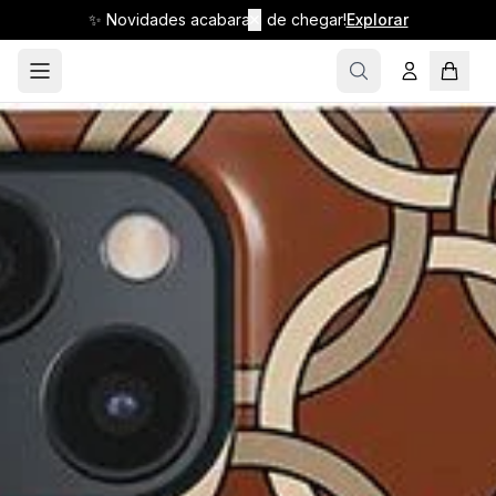
✨ Novidades acabaram de chegar!
✕
Explorar