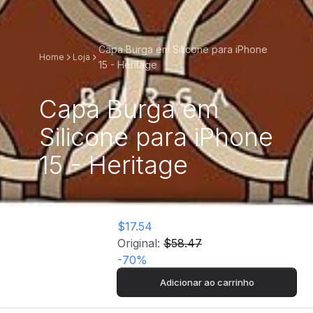
Capa Burga em Silicone para iPhone
Home
Loja
15 - Heritage
Capa Burga em
Silicone para iPhone
15 - Heritage
$17.54
Original:
$58.47
-
70
%
Adicionar ao carrinho