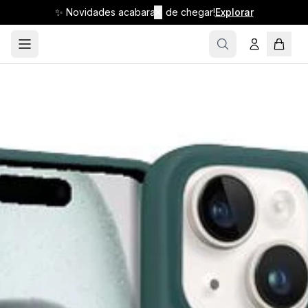
✨ Novidades acabaram de chegar!
✕
Explorar