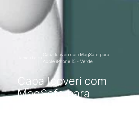
Capa Icoveri com MagSafe para
Home
Loja
Apple iPhone 15 - Verde
Capa Icoveri com
MagSafe para
Apple iPhone 15 -
Verde