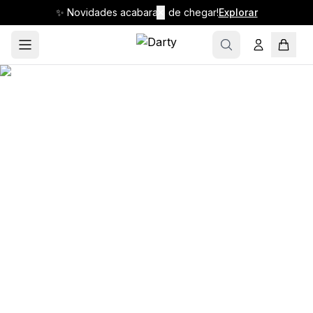
✨ Novidades acabaram de chegar!
✕
Explorar