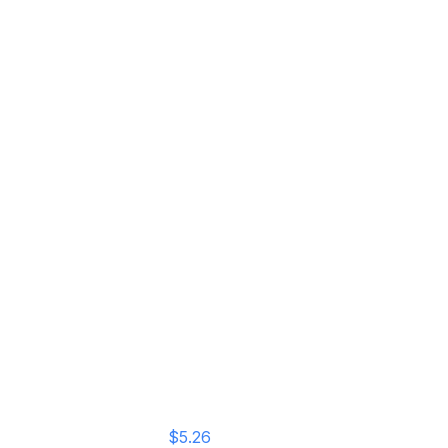
Carregador Rápido USB-C Baseus
Home
Loja
Super SI 20W - Branco
Carregador Rápido
USB-C Baseus
Super SI 20W -
Branco
$5.26