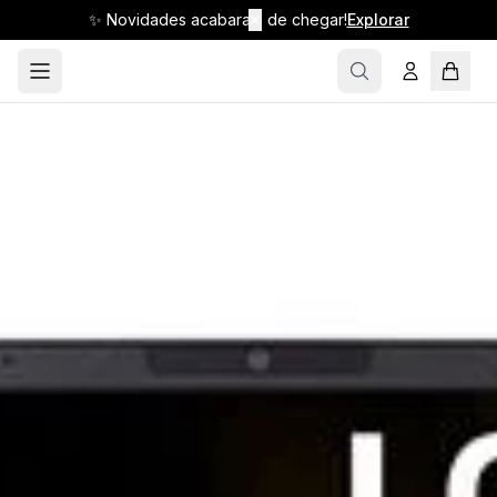
✨ Novidades acabaram de chegar!
✕
Explorar