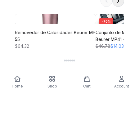
-
70
%
Removedor de Calosidades Beurer MP
Conjunto de Manicur
55
Beurer MP41 - 7 Ace
$64.32
$46.78
$14.03
Home
Shop
Cart
Account
DARTY
Assine nossa newsletter para ofertas exclusivas,
novidades e inspiração de estilo.