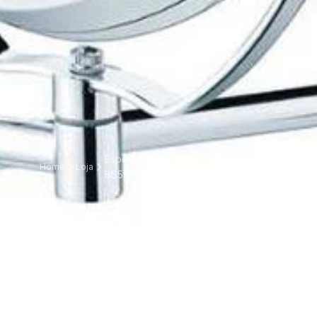
Espelho de Maquilhagem Beurer
Home
Loja
BS59
Espelho de
Maquilhagem
Beurer BS59