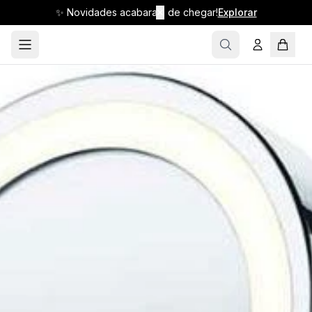
✨ Novidades acabaram de chegar!
✕
Explorar