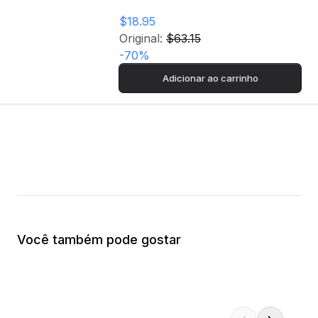
$18.95
Original:
$63.15
-
70
%
Adicionar ao carrinho
Você também pode gostar