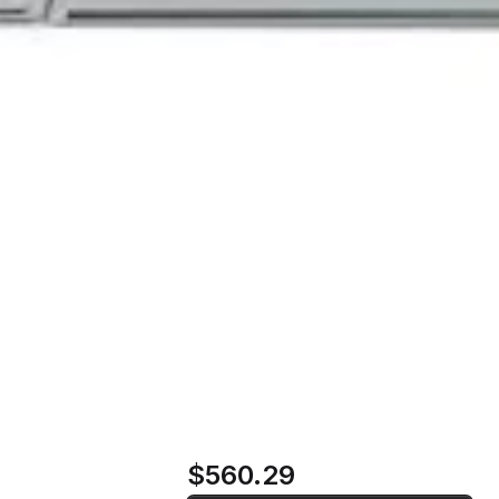
ol WHBS
0 m³/h | 61
$560.29