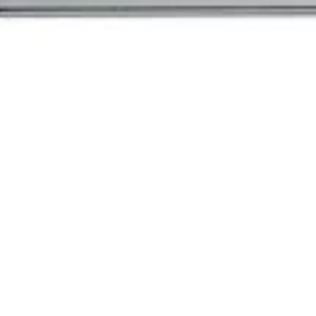
 LT X | 90x45,6 cm | 730 m³/h | 61 dB | B | Cinzento
tegrado Whirlpo
90x45,6 cm | 73
ento