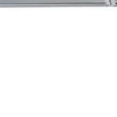
Exaustor Integrado Whirlpool WHBS C92F
Home
Loja
Exaustor In
C92F LT X | 
dB | B | Cinz