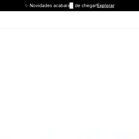
✨ Novidades acabaram de chegar!
✕
Explorar