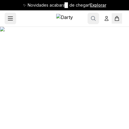
✨ Novidades acabaram de chegar!
✕
Explorar