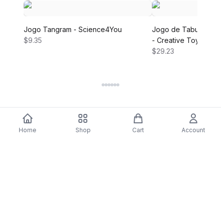
Jogo Tangram - Science4You
Jogo de Tabuleiro M
$9.35
- Creative Toys
$29.23
Home
Shop
Cart
Account
DARTY
Assine nossa newsletter para ofertas exclusivas,
novidades e inspiração de estilo.
Assinar