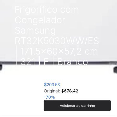
Frigorífico com
Congelador
Samsung
RT32K5030WW/ES
| 171,5x60x57,2 cm
| 321 | F | Branco
$203.53
Original:
$678.42
-
70
%
Adicionar ao carrinho