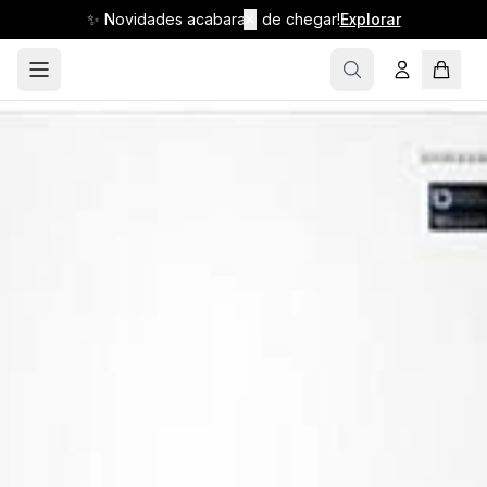
✨ Novidades acabaram de chegar!
✕
Explorar