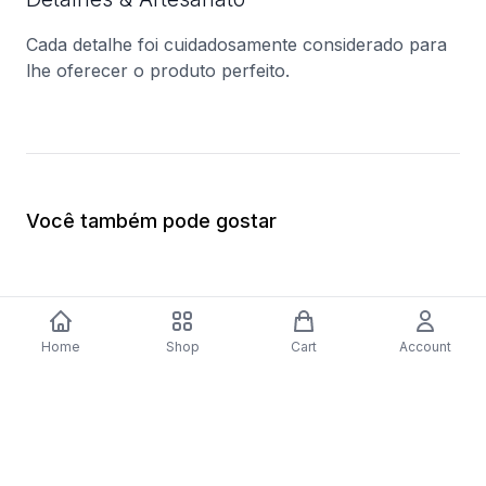
Cada detalhe foi cuidadosamente considerado para
lhe oferecer o produto perfeito.
Você também pode gostar
Home
Shop
Cart
Account
Frigorífico Americano Samsung
Frigorífico America
RS68N8222S9/EF | 178x91,2x71,6 cm |
RF56J9040SR | 182,