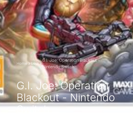
G.I. Joe: Operation Blackout -
Home
Loja
Nintendo Switch
G.I. Joe: Operation
Blackout - Nintendo
Switch