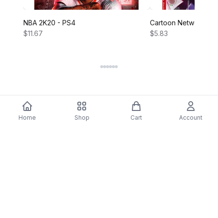
NBA 2K20 - PS4
Cartoon Network Bat
$11.67
$5.83
Home
Shop
Cart
Account
DARTY
Assine nossa newsletter para ofertas exclusivas,
novidades e inspiração de estilo.
Assinar