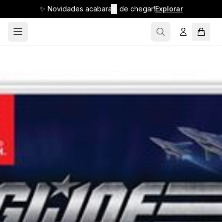
✨ Novidades acabaram de chegar!
✕
Explorar