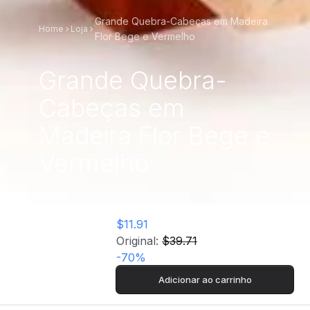
Grande Quebra-Cabeças em Madeira
Home
Loja
Flor Bege e Vermelho
Grande Quebra-
Cabeças em
Madeira Flor Bege e
Vermelho
$11.91
Original:
$39.71
-
70
%
Adicionar ao carrinho