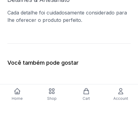
Cada detalhe foi cuidadosamente considerado para
lhe oferecer o produto perfeito.
Você também pode gostar
Home
Shop
Cart
Account
Jogo Tangram - Science4You
Jogo de Tabuleiro M
$9.35
- Creative Toys