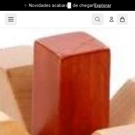
✨ Novidades acabaram de chegar!
✕
Explorar