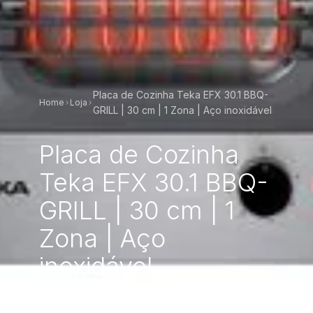
Placa de Cozinha Teka EFX 30.1 BBQ-
Home
Loja
GRILL | 30 cm | 1 Zona | Aço inoxidável
Placa de Cozinha
Teka EFX 30.1 BBQ-
GRILL | 30 cm | 1
Zona | Aço
inoxidável