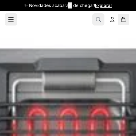
✨ Novidades acabaram de chegar!
✕
Explorar