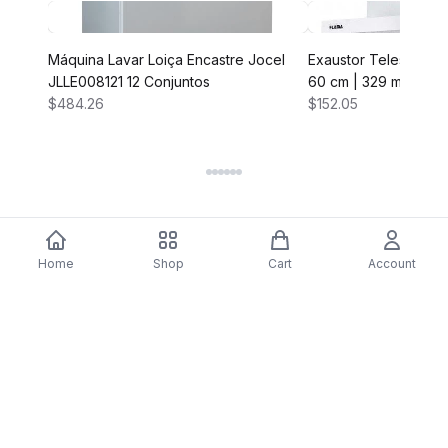
Máquina Lavar Loiça Encastre Jocel
Exaustor Telescópico
JLLE008121 12 Conjuntos
60 cm | 329 m³/h | A
$484.26
$152.05
Home
Shop
Cart
Account
DARTY
Assine nossa newsletter para ofertas exclusivas,
novidades e inspiração de estilo.
Assinar