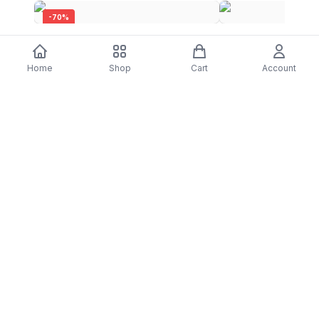
-
70
%
Capa Puro Ultra Slim 0.3 com Protetor
Auscultadores Bluet
Ecrã Galaxy J5 Transparente
500 - Preto
Home
Shop
Cart
Account
$4.66
$1.40
$9.33
DARTY
Assine nossa newsletter para ofertas exclusivas,
novidades e inspiração de estilo.
Assinar