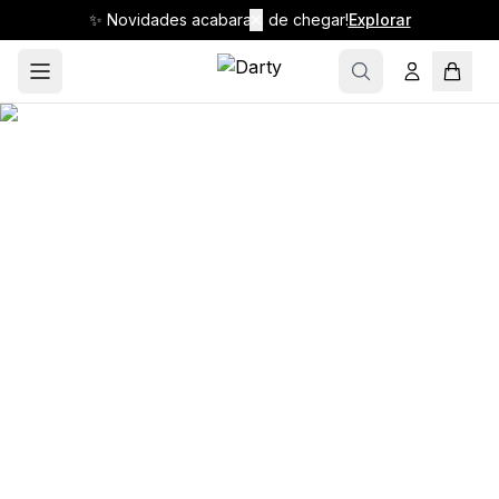
✨ Novidades acabaram de chegar!
✕
Explorar