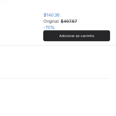
$140.36
Original:
$467.87
-
70
%
Adicionar ao carrinho