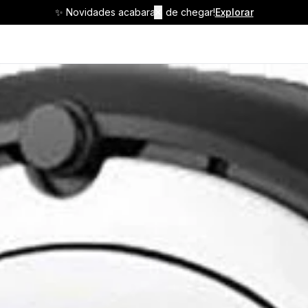
✨ Novidades acabaram de chegar!
✕
Explorar