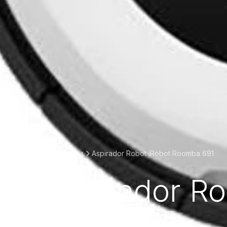
Aspirador Robot iRobot Roomba 691
Home
Loja
Aspirador R