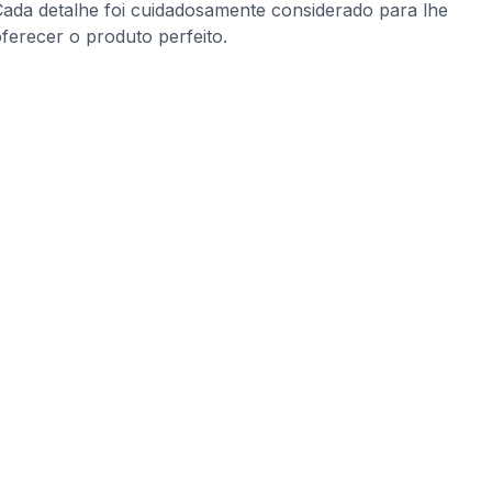
ada detalhe foi cuidadosamente considerado para lhe
ferecer o produto perfeito.
Detalhes & Artesanato
ada detalhe foi cuidadosamente considerado para lhe
ferecer o produto perfeito.