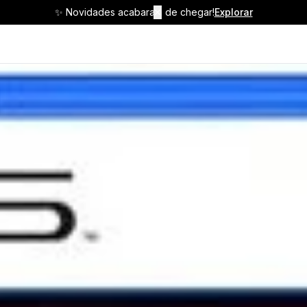
✨ Novidades acabaram de chegar!
✕
Explorar