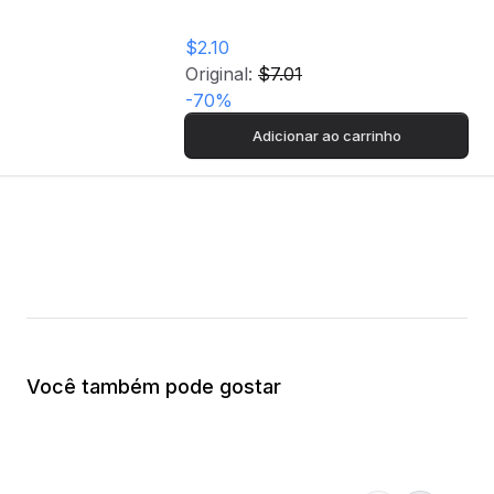
$2.10
Original:
$7.01
-
70
%
Adicionar ao carrinho
Você também pode gostar