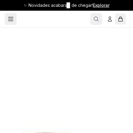
✨ Novidades acabaram de chegar!
✕
Explorar