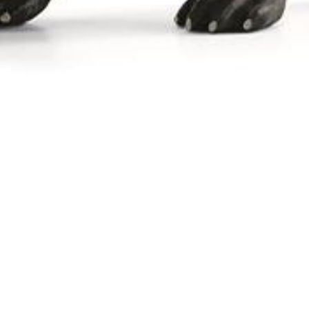
Figura Vida Selvagem: Lontra -
Home
Loja
Schleich
Figura Vida
Selvagem: Lontra -
Schleich