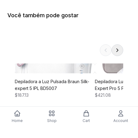
Você também pode gostar
Depiladora a Luz Pulsada Braun Silk-
Depiladora Luz Pulsad
expert 5 IPL BD5007
Expert Pro 5 PL5124
$187.13
$421.08
Home
Shop
Cart
Account