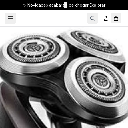
✨ Novidades acabaram de chegar!
✕
Explorar