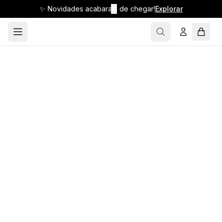
✨ Novidades acabaram de chegar!
✕
Explorar