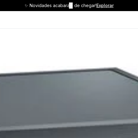
✨ Novidades acabaram de chegar!
✕
Explorar