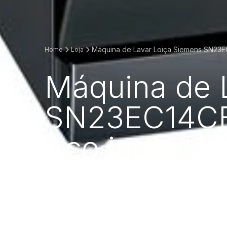
Máquina de Lavar Loiça Siemens SN23EC1
Home
Loja
Máquina de 
SN23EC14CE |
Aço inoxidáv