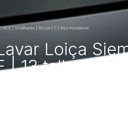
4CE | 13 talheres | 60 cm | C | Aço inoxidável
Lavar Loiça Sie
 13 talheres | 6
el