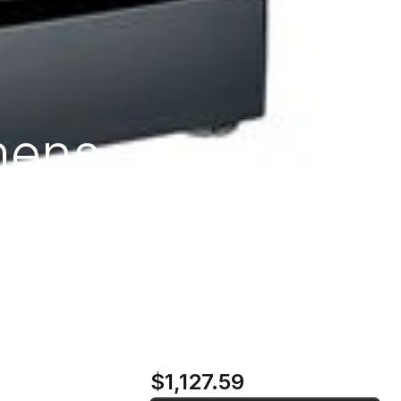
mens
0 cm | C |
$1,127.59