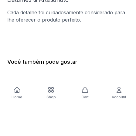
Cada detalhe foi cuidadosamente considerado para
lhe oferecer o produto perfeito.
Você também pode gostar
Home
Shop
Cart
Account
-
70
%
Máquina de Lavar Loiça Electrolux
Máquina de Secar Bo
ESF5534LOW | 13 talheres | 60 cm | E |
WTW87640ES | 8 Kg