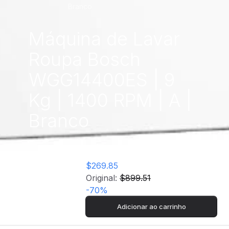
Branco
Máquina de Lavar
Roupa Bosch
WGG14400ES | 9
Kg | 1400 RPM | A |
Branco
$269.85
Original:
$899.51
-
70
%
Adicionar ao carrinho