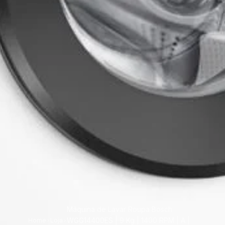
Máquina de Lavar Roupa Bosch
WGG14400ES | 9 Kg | 1400 RPM | A |
Home
Loja