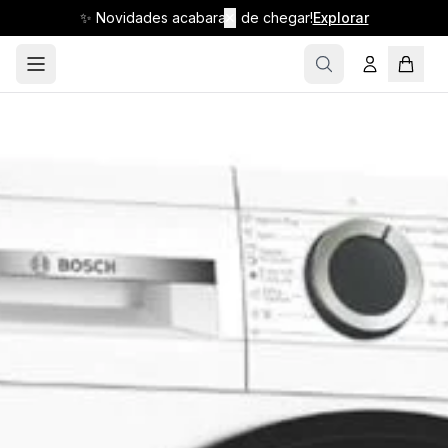
✨ Novidades acabaram de chegar!
✕
Explorar