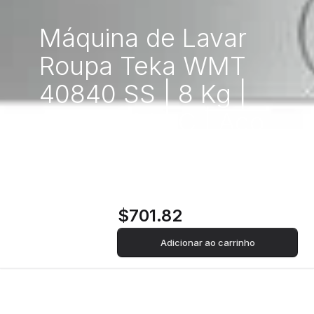
Máquina de Lavar
Roupa Teka WMT
40840 SS | 8 Kg |
1400 RPM | C | Aço
inoxidável
$701.82
Adicionar ao carrinho