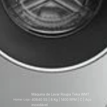
Máquina de Lavar Roupa Teka WMT
40840 SS | 8 Kg | 1400 RPM | C | Aço
Home
Loja
inoxidável