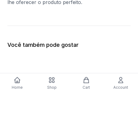
lhe oferecer o produto perfeito.
Você também pode gostar
Home
Shop
Cart
Account
-
70
%
Máquina de Lavar Loiça Electrolux
Máquina de Secar Bo
ESF5534LOW | 13 talheres | 60 cm | E |
WTW87640ES | 8 Kg
Branco
Calor | A+++ | Branc
$548.60
$164.58
$1,227.03