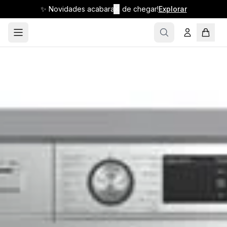
✨ Novidades acabaram de chegar!
✕
Explorar