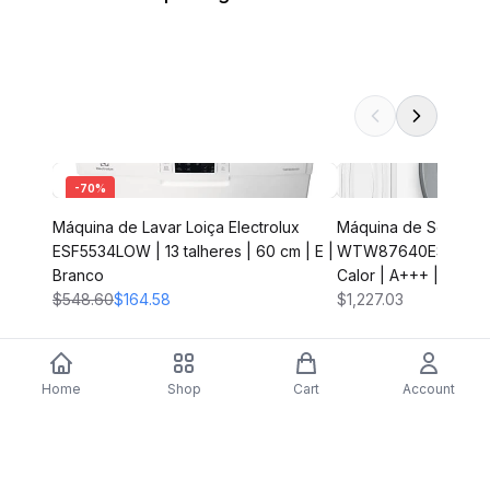
-
70
%
Máquina de Lavar Loiça Electrolux
Máquina de Secar Bo
ESF5534LOW | 13 talheres | 60 cm | E |
WTW87640ES | 8 Kg
Branco
Calor | A+++ | Branc
$548.60
$164.58
$1,227.03
Home
Shop
Cart
Account