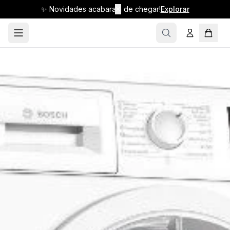
✨ Novidades acabaram de chegar!
✕
Explorar