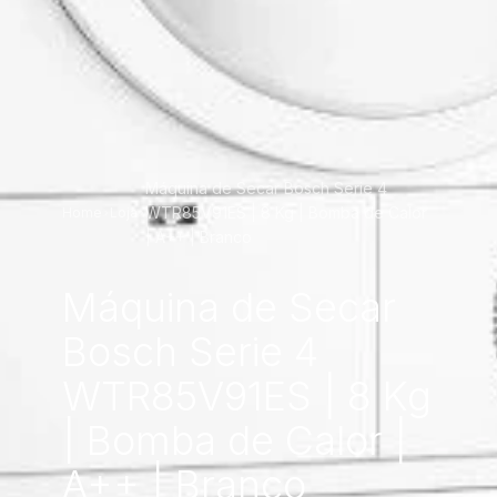
Máquina de Secar Bosch Serie 4
WTR85V91ES | 8 Kg | Bomba de Calor
Home
Loja
| A++ | Branco
Máquina de Secar
Bosch Serie 4
WTR85V91ES | 8 Kg
| Bomba de Calor |
A++ | Branco