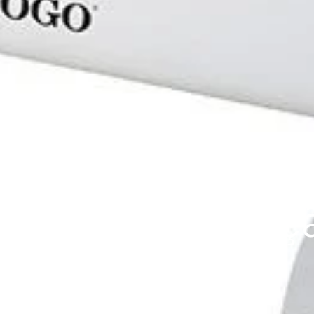
AL-SS-18405
dor de Convecç
05