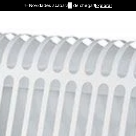
✨ Novidades acabaram de chegar!
✕
Explorar