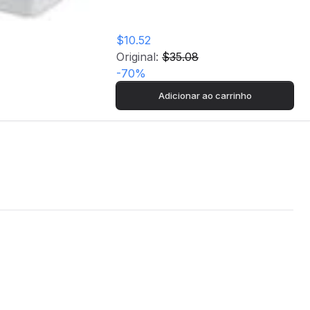
$10.52
Original:
$35.08
-
70
%
Adicionar ao carrinho