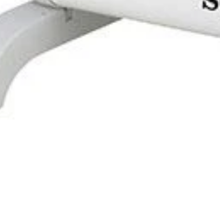
Mini Aquecedor de Convecção Sogo C
Home
Loja
Mini Aquece
CAL-SS-184