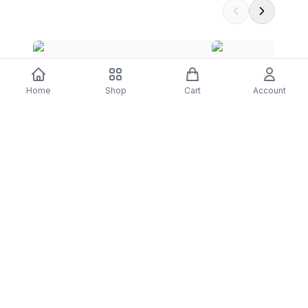
Jogo Tangram - Science4You
Jogo de Tabuleiro M
Home
Shop
Cart
Account
$9.35
- Creative Toys
$29.23
DARTY