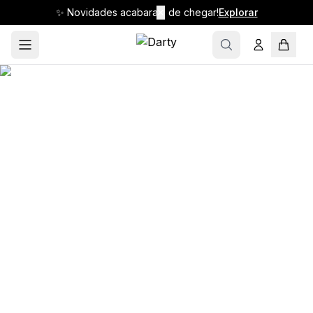
✨ Novidades acabaram de chegar!
✕
Explorar