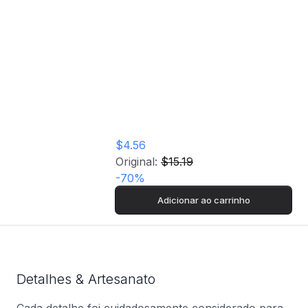
Puzzle National
Geographics -
Imagem 3 - 1000
Peças - Clementoni
$4.56
Original:
$15.19
-
70
%
Adicionar ao carrinho
Detalhes & Artesanato