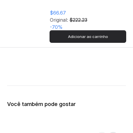
$66.67
Original:
$222.23
-
70
%
Adicionar ao carrinho
Você também pode gostar