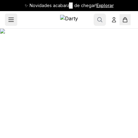
✨ Novidades acabaram de chegar!
✕
Explorar