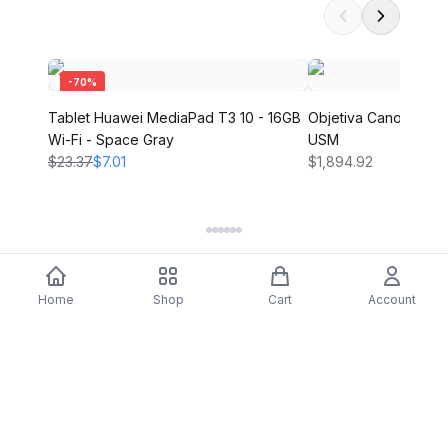
-
70
%
Tablet Huawei MediaPad T3 10 - 16GB
Objetiva Canon EF 24
Wi-Fi - Space Gray
USM
$23.37
$7.01
$1,894.92
Home
Shop
Cart
Account
DARTY