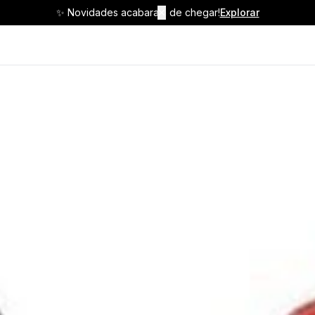
✨ Novidades acabaram de chegar!
✕
Explorar