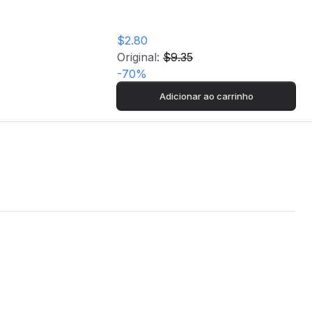
$2.80
Original:
$9.35
-
70
%
Adicionar ao carrinho