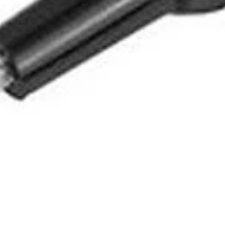
e NMP-92 para GoPro Hero 3+/3/2/1
acete 360º Phot
 GoPro Hero 3+