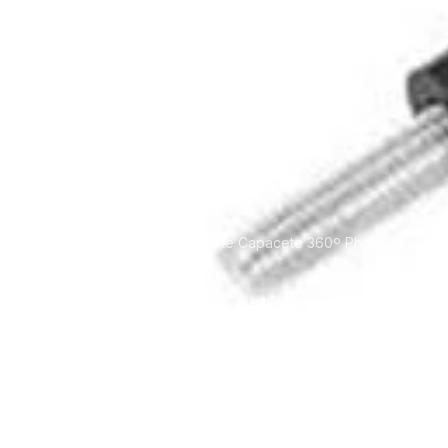
Suporte Capacete 360º Photo Adventur
Home
Loja
Suporte Cap
NMP-92 para