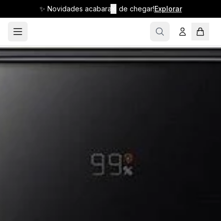
✨ Novidades acabaram de chegar!
✕
Explorar