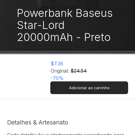
Powerbank Baseus
Star-Lord
20000mAh - Preto
$7.36
Original:
$24.54
-
70
%
Adicionar ao carrinho
Detalhes & Artesanato