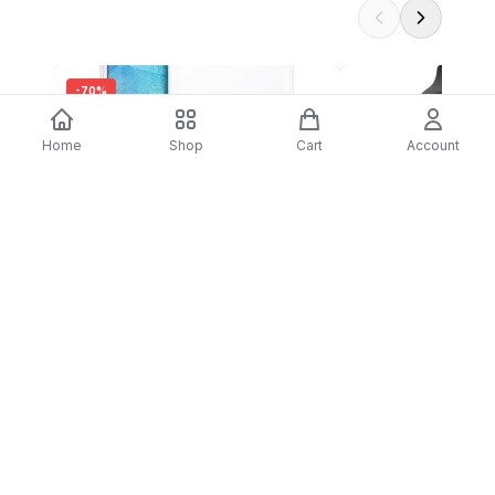
-
70
%
Capa Puro Ultra Slim 0.3 com Protetor
Auscultadores Bluet
Home
Shop
Cart
Account
Ecrã Galaxy J5 Transparente
500 - Preto
$4.66
$1.40
$9.33
DARTY