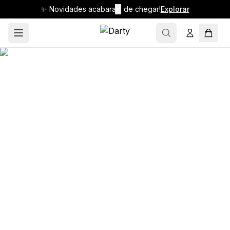
✨ Novidades acabaram de chegar!
✕
Explorar