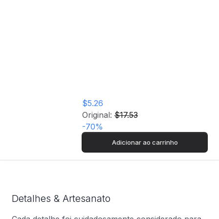
Puzzle Story Maps
Disney: White Snow
- 1000 Peças -
Clementoni
$5.26
Original:
$17.53
-
70
%
Adicionar ao carrinho
Detalhes & Artesanato