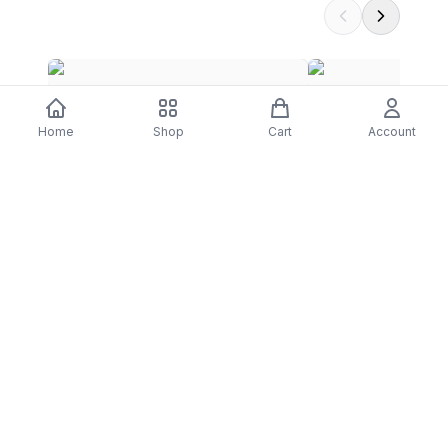
Jogo Tangram - Science4You
Jogo de Tabuleiro M
Home
Shop
Cart
Account
$9.35
- Creative Toys
$29.23
DARTY