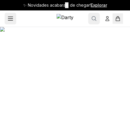
✨ Novidades acabaram de chegar!
✕
Explorar