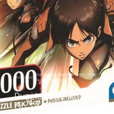
Puzzle 1000 Attack On Titans - 1000
Home
Loja
Peças - Clementoni
Puzzle 1000 Attack
On Titans - 1000