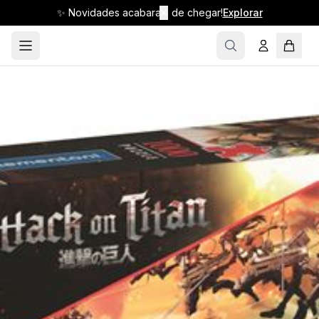
✨ Novidades acabaram de chegar!
✕
Explorar