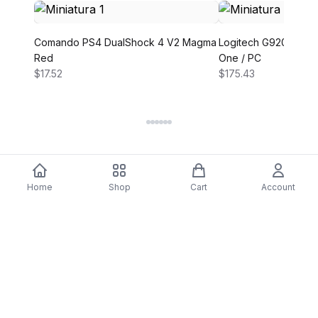
Comando PS4 DualShock 4 V2 Magma
Logitech G920 Drivi
Red
One / PC
$17.52
$175.43
Home
Shop
Cart
Account
DARTY
Assine nossa newsletter para ofertas exclusivas,
novidades e inspiração de estilo.
Assinar