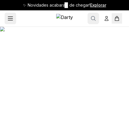
✨ Novidades acabaram de chegar!
✕
Explorar