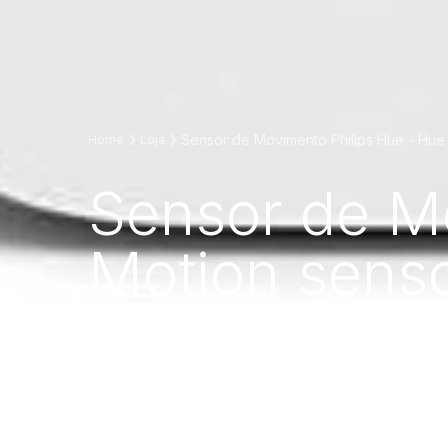
Sensor de Movimento Philips Hue - Hue
Home
Loja
Sensor de M
Motion sens