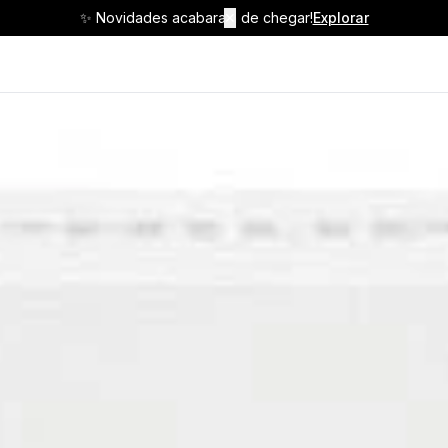
✨ Novidades acabaram de chegar!
✕
Explorar