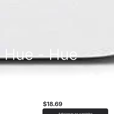
s Hue - Hue
$18.69
Adicionar ao carrinho