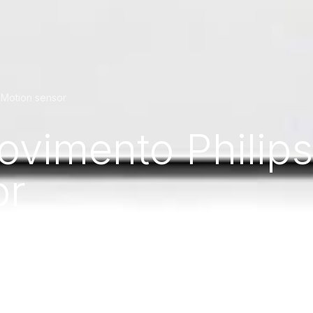
 Motion sensor
ovimento Philip
or