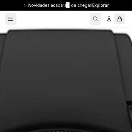
✨ Novidades acabaram de chegar!
✕
Explorar