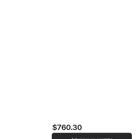
Máquina de Café Automática Smeg
Home
Loja
BCC12BLMEU - Preto
Máquina de Café
Automática Smeg
BCC12BLMEU -
Preto
$760.30