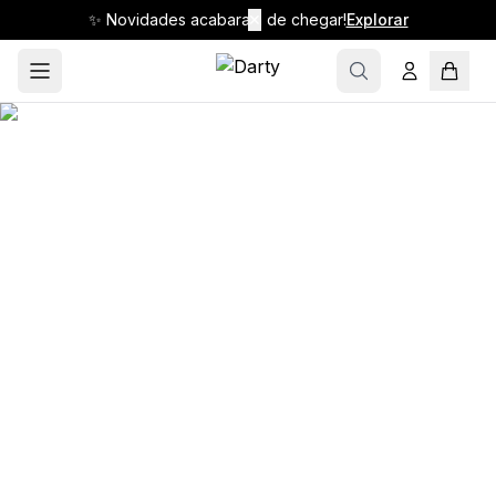
✨ Novidades acabaram de chegar!
✕
Explorar