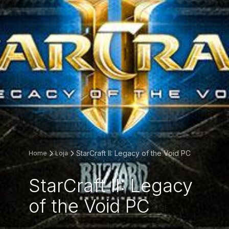
StarCraft II: Legacy of the Void PC
Home
Loja
StarCraft II: Legacy
of the Void PC