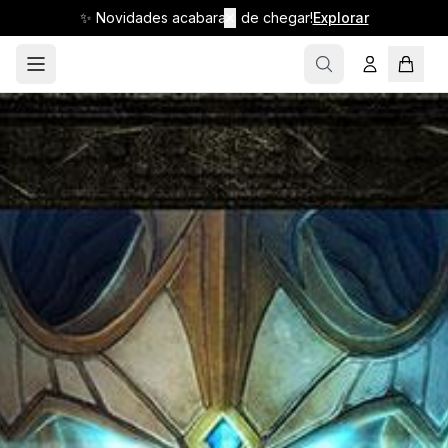
✨ Novidades acabaram de chegar!
✕
Explorar