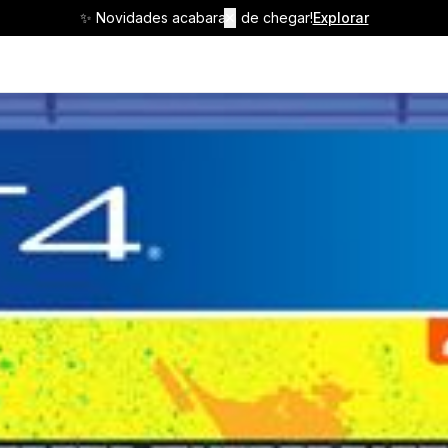
✨ Novidades acabaram de chegar!
✕
Explorar