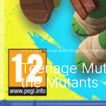
Teenage Mutant Ninja Turtles: Wrath of 
Home
Loja
Teenage Muta
the Mutants 