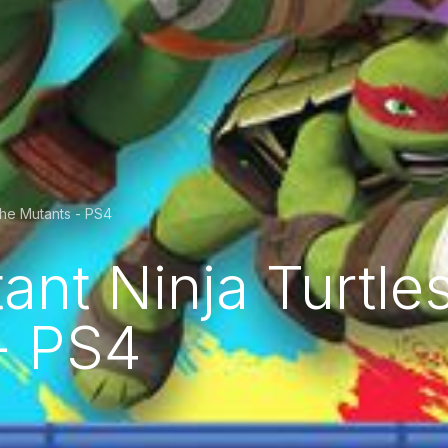
the Mutants - PS4
nt Ninja Turtles
- PS4