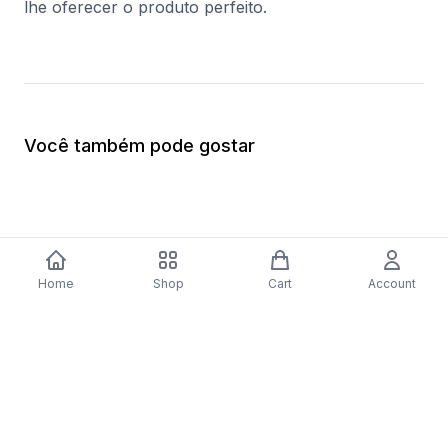
lhe oferecer o produto perfeito.
Você também pode gostar
Home
Shop
Cart
Account
-
70
%
Máquina de Lavar e Secar Roupa Teka
Lava-Loiça Teka Be L
WDT 71040 WH | 10/6 Kg | 1400 RPM |
1 Cuba | Aço inoxidá
E | Branco
$338.05
$899.51
$269.85