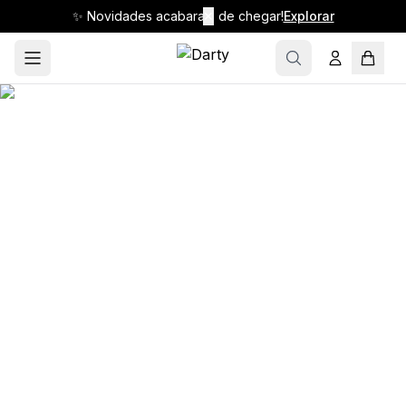
✨ Novidades acabaram de chegar!
✕
Explorar