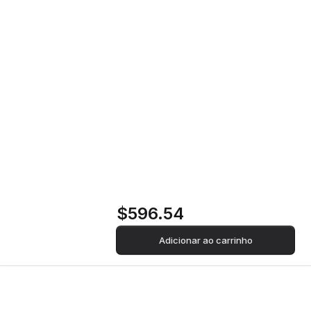
Exaustor Integrado
Teka GFL 77650
EOS IX | 71,2x28,4
cm | 800 m³/h | 66
dB | A | Aço
inoxidável
$596.54
Adicionar ao carrinho